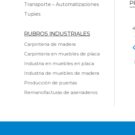
P
Transporte – Automatizaciones
Tupies
RUBROS INDUSTRIALES
Carpinteria de madera
dial MAGGI BIG
Tronzadora Automática
Carpintería en muebles de placa
800
CNC STROMAB TR 600
MATRIX
Industria en muebles en placa
 producto
Ver producto
Industria de muebles de madera
Producción de puertas
Remanofacturas de aserraderos