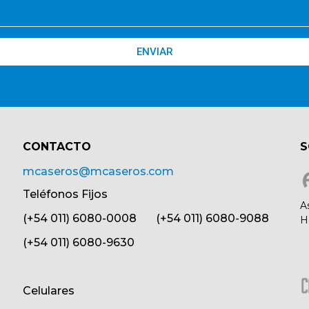
ENVIAR
CONTACTO​
S
mcaseros@mcaseros.com
Teléfonos Fijos
A
(+54 011) 6080-0008 (+54 011) 6080-9088
H
(+54 011) 6080-9630
Celulares