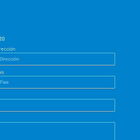
20
rección
is