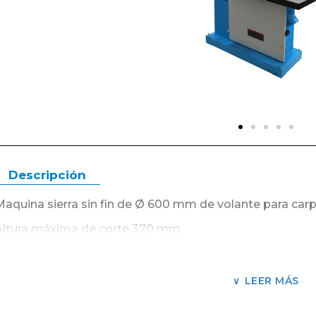
Descripción
Maquina sierra sin fin de Ø 600 mm de volante para carp
Altura máxima de corte 370 mm.
Garganta 580 mm.
Mesa en fundición con guía de 700 x 608 mm con inclina
LEER MÁS
Ancho mínimo máximo de la cinta 10 – 35 mm.