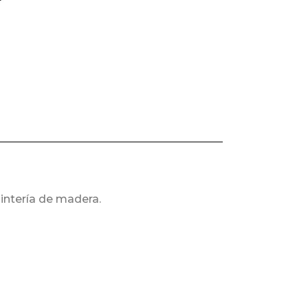
intería de madera.
ción a 45°.