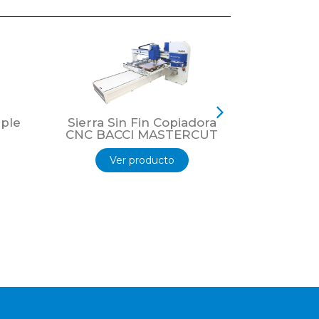
iple
Sierra Sin Fin Copiadora
Sierra Si
CNC BACCI MASTERCUT
CNC BA
Ver producto
Ver